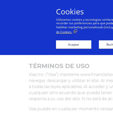
Cookies
Utilizamos cookies y tecnologías simila
recordar tus preferencias para que podamo
habilitar marketing personalizado (inclu
ME
de Cookies.
Aceptar
Rech
TÉRMINOS DE USO
Visa Inc. (“Visa”) mantiene www.financialso
navegar, descargar y utilizar el sitio. Al m
a todas las leyes aplicables. Al acceder y ut
cualquier otro acuerdo que pueda tener co
respecta a su uso del sitio. Si no está de ac
Visa puede en cualquier momento revisar e