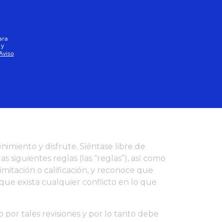
Español
ara
 y
Aviso
A
enimiento y disfrute. Siéntase libre de
as siguientes reglas (las “reglas”), así como
 limitación o calificación, y reconoce que
ue exista cualquier conflicto en lo que
 por tales revisiones y por lo tanto debe