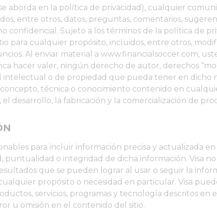
 aborda en la política de privacidad), cualquier comunica
dos, entre otros, datos, preguntas, comentarios, sugerenc
o confidencial. Sujeto a los términos de la política de 
io para cualquier propósito, incluidos, entre otros, modif
uncios. Al enviar material a www.financialsoccer.com, us
nca hacer valer, ningún derecho de autor, derechos “mor
intelectual o de propiedad que pueda tener en dicho mate
, concepto, técnica o conocimiento contenido en cualqui
 el desarrollo, la fabricación y la comercialización de prod
ÓN
nables para incluir información precisa y actualizada en el
d, puntualidad o integridad de dicha información. Visa 
resultados que se pueden lograr al usar o seguir la inform
ualquier propósito o necesidad en particular. Visa pued
uctos, servicios, programas y tecnología descritos en el s
r u omisión en el contenido del sitio.