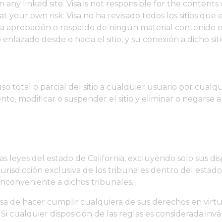
y linked site. Visa is not responsible for the contents o
t your own risk. Visa no ha revisado todos los sitios que e
 aprobación o respaldo de ningún material contenido en 
nlazado desde o hacia el sitio, y su conexión a dicho sit
o total o parcial del sitio a cualquier usuario por cualqui
to, modificar o suspender el sitio y eliminar o negarse a
las leyes del estado de California, excluyendo solo sus di
a jurisdicción exclusiva de los tribunales dentro del estad
 inconveniente a dichos tribunales.
a de hacer cumplir cualquiera de sus derechos en virtud 
i cualquier disposición de las reglas es considerada invá