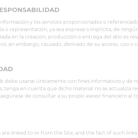
RESPONSABILIDAD
a información y los servicios proporcionados o referenciado
ía o representación, ya sea expresa o implícita, de ning
ucrada en la creación, producción o entrega del sitio es 
vo, sin embargo, causado, derivado de su acceso, uso o conf
.
IDAD
web debe usarse únicamente con fines informativos y de 
 tenga en cuenta que dicho material no se actualiza reg
segúrese de consultar a su propio asesor financiero al t
h are linked to or from the Site, and the fact of such link