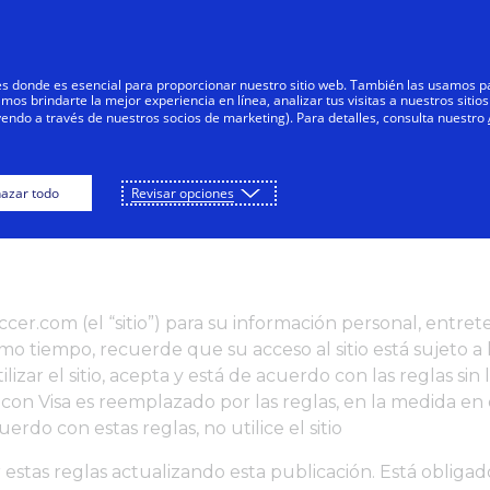
res donde es esencial para proporcionar nuestro sitio web. También las usamos p
s brindarte la mejor experiencia en línea, analizar tus visitas a nuestros sitios
yendo a través de nuestros socios de marketing). Para detalles, consulta nuestro
NÚ PRINCIPAL
JUEGA
DESCARG
azar todo
Revisar opciones
ccer.com (el “sitio”) para su información personal, entret
ismo tiempo, recuerde que su acceso al sitio está sujeto a l
ilizar el sitio, acepta y está de acuerdo con las reglas sin
n Visa es reemplazado por las reglas, en la medida en q
uerdo con estas reglas, no utilice el sitio
stas reglas actualizando esta publicación. Está obligado