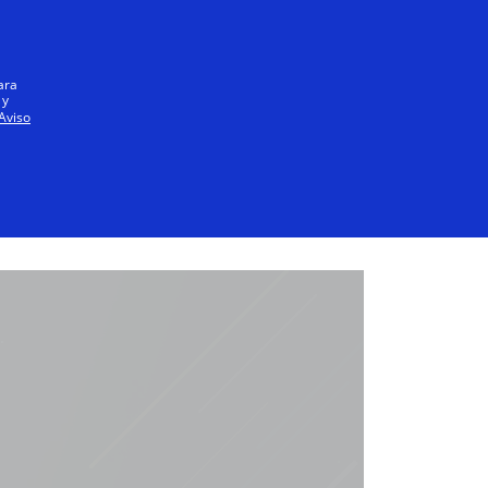
Español
ara
 y
Aviso
A